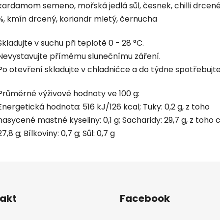
kardamom semeno, mořská jedlá sůl, česnek, chilli drcené
%, kmín drcený, koriandr mletý, černucha
Skladujte v suchu při teplotě 0 - 28 °C.
Nevystavujte přímému slunečnímu záření.
Po otevření skladujte v chladničce a do týdne spotřebujte
Průměrné výživové hodnoty ve 100 g:
Energetická hodnota: 516 kJ/126 kcal; Tuky: 0,2 g, z toho
nasycené mastné kyseliny: 0,1 g; Sacharidy: 29,7 g, z toho 
27,8 g; Bílkoviny: 0,7 g; Sůl: 0,7 g
akt
Facebook