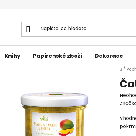
Knihy
Papírenské zboží
Dekorace
Domů
/
Poc
Čat
Průmě
Neoho
hodno
Značk
produk
Vhodné
je
pokrm
0,0
z