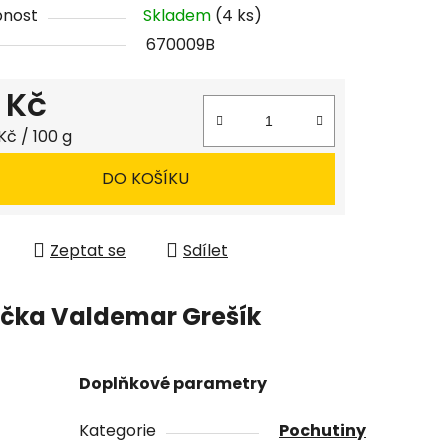
pnost
Skladem
(4 ks)
670009B
ček.
 Kč
 cena:
Kč / 100 g
DO KOŠÍKU
Zeptat se
Sdílet
čka
Valdemar Grešík
Doplňkové parametry
Kategorie
Pochutiny