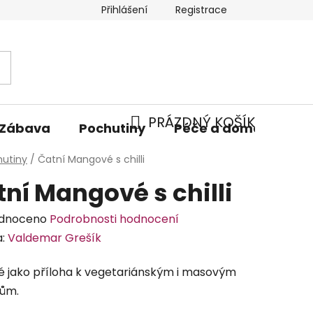
Přihlášení
Registrace
PRÁZDNÝ KOŠÍK
Zábava
Pochutiny
Péče a domácnost
NÁKUPNÍ
hutiny
/
Čatní Mangové s chilli
KOŠÍK
ní Mangové s chilli
rné
dnoceno
Podrobnosti hodnocení
cení
a:
Valdemar Grešík
tu
 jako příloha k vegetariánským i masovým
ům.