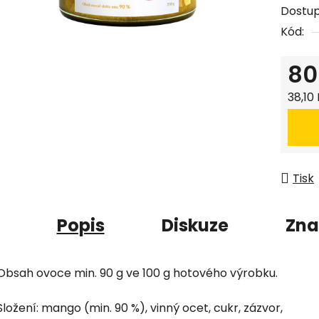
Dostu
5
Kód:
hvězdi
80
Měrná
38,10 
Tisk
Popis
Diskuze
Zna
Obsah ovoce min. 90 g ve 100 g hotového výrobku.
Složení: mango (min. 90 %), vinný ocet, cukr, zázvor,