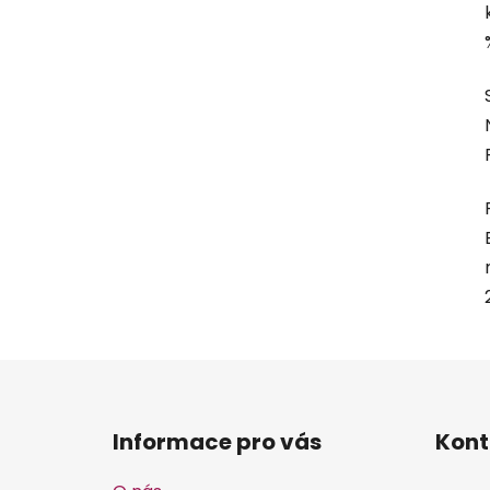
Z
á
Informace pro vás
Kont
p
a