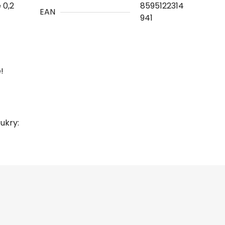
 0,2
8595122314
EAN
941
!
cukry: