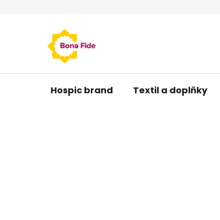
Přejít
na
obsah
Hospic brand
Textil a doplňky
P
o
s
t
r
a
n
n