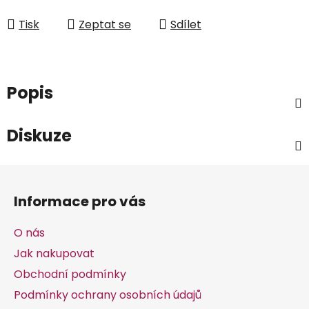
Tisk
Zeptat se
Sdílet
Popis
Diskuze
Z
á
Informace pro vás
p
a
O nás
t
Jak nakupovat
í
Obchodní podmínky
Podmínky ochrany osobních údajů