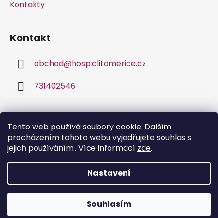
Kontakty
Kontakt
obchod
@
hospiclitomerice.cz
731402546
Facebook
Tento web používá soubory cookie. Dalším
procházením tohoto webu vyjadřujete souhlas s
jejich používáním.. Více informací
zde
.
Nastavení
Vytvořil Shoptet
Souhlasím
Copyright 2026
Bona Fide
. Všechna práva
vyhrazena.