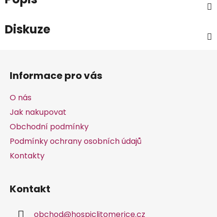
Diskuze
Z
á
Informace pro vás
p
a
O nás
t
Jak nakupovat
í
Obchodní podmínky
Podmínky ochrany osobních údajů
Kontakty
Kontakt
obchod
@
hospiclitomerice.cz