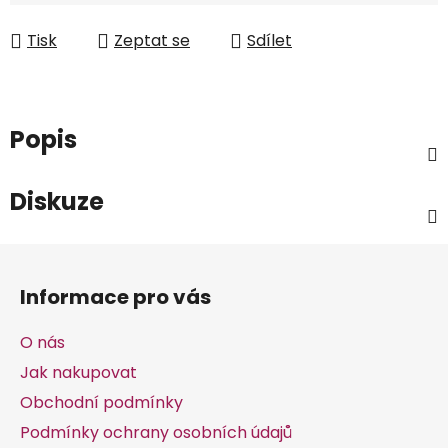
Tisk
Zeptat se
Sdílet
Popis
Diskuze
Z
á
Informace pro vás
p
a
O nás
t
Jak nakupovat
í
Obchodní podmínky
Podmínky ochrany osobních údajů