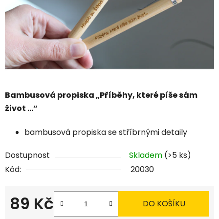
Bambusová propiska „Příběhy, které píše sám
život …“
bambusová propiska se stříbrnými detaily
Dostupnost
Skladem
(>5 ks)
Kód:
20030
89 Kč
DO KOŠÍKU
Měrná cena: