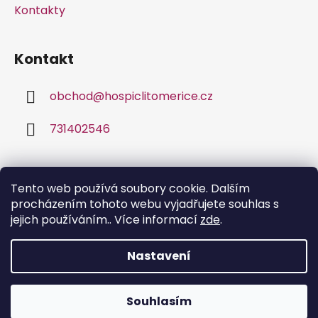
Kontakty
Kontakt
obchod
@
hospiclitomerice.cz
731402546
Facebook
Tento web používá soubory cookie. Dalším
procházením tohoto webu vyjadřujete souhlas s
jejich používáním.. Více informací
zde
.
Nastavení
Vytvořil Shoptet
Souhlasím
Copyright 2026
Bona Fide
. Všechna práva