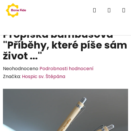
Přejít
Hledat
NÁKUP
na
obsah
KOŠÍK
Domů
/
Hospic brand
/
Propiska bambusová "Příběhy, které píše
sám život ..."
Propiska bambusová
"Příběhy, které píše sám
život ..."
Průměrné
Neohodnoceno
Podrobnosti hodnocení
hodnocení
Značka:
Hospic sv. Štěpána
produktu
je
0,0
z
5
hvězdiček.