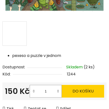
pexeso a puzzle v jednom
Dostupnost
Skladem
(2 ks)
Kód:
1244
150 Kč
DO KOŠÍKU
Měrná cena:
Tisk
Zeptat se
Sdílet