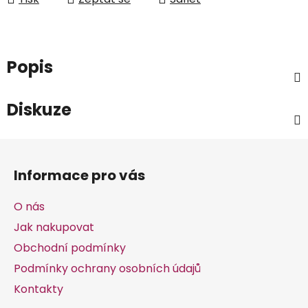
Popis
Diskuze
Z
á
Informace pro vás
p
a
O nás
t
Jak nakupovat
í
Obchodní podmínky
Podmínky ochrany osobních údajů
Kontakty