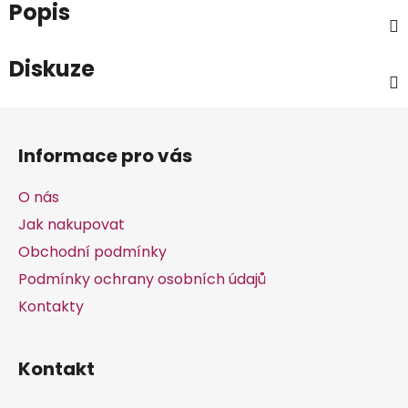
Popis
Diskuze
Z
á
Informace pro vás
p
a
O nás
t
Jak nakupovat
í
Obchodní podmínky
Podmínky ochrany osobních údajů
Kontakty
Kontakt