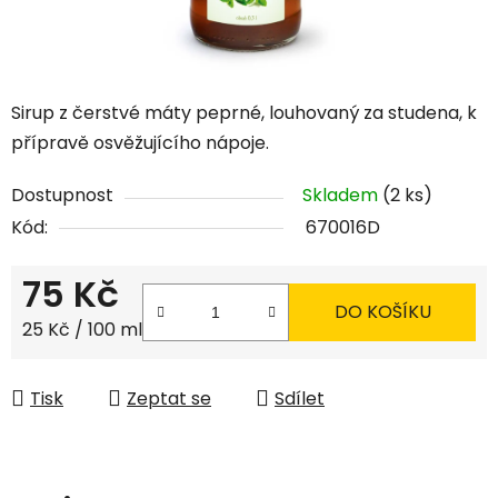
Sirup z čerstvé máty peprné, louhovaný za studena, k
přípravě osvěžujícího nápoje.
Dostupnost
Skladem
(2 ks)
Kód:
670016D
75 Kč
DO KOŠÍKU
Měrná cena:
25 Kč / 100 ml
Tisk
Zeptat se
Sdílet