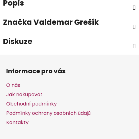
Popis
Značka
Valdemar Grešík
Diskuze
Z
á
Informace pro vás
p
a
O nás
t
Jak nakupovat
í
Obchodní podmínky
Podmínky ochrany osobních údajů
Kontakty