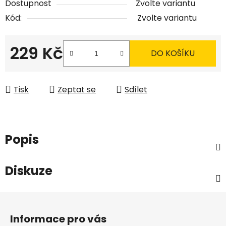
Dostupnost
Zvolte variantu
Kód:
Zvolte variantu
229 Kč
DO KOŠÍKU
Měrná cena:
Tisk
Zeptat se
Sdílet
Popis
Diskuze
Z
á
Informace pro vás
p