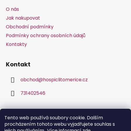
a
O nás
t
Jak nakupovat
í
Obchodní podmínky
Podmínky ochrany osobních údajů
Kontakty
Kontakt
obchod
@
hospiclitomerice.cz
731402546
Facebook
Tento web používá soubory cookie. Dalším
procházením tohoto webu vyjadřujete souhlas s
jejich používáním.. Více informací
zde
.