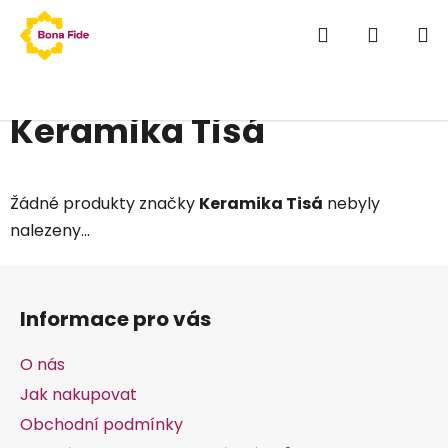
Přejít
Hledat
NÁKUP
na
obsah
KOŠÍK
Domů
/
Prodávané značky
/
Keramika Tisá
Keramika Tisá
Žádné produkty značky
Keramika Tisá
nebyly
nalezeny...
Z
á
Informace pro vás
p
a
O nás
t
Jak nakupovat
í
Obchodní podmínky