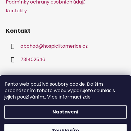
Podmínky ochrany osobních údajů
Kontakty
Kontakt
obchod
@
hospiclitomerice.cz
731402546
Facebook
Tento web používá soubory cookie. Dalším
procházením tohoto webu vyjadřujete souhlas s
jejich používáním.. Více informací
zde
.
Nastavení
Vytvořil Shoptet
Souhlasím