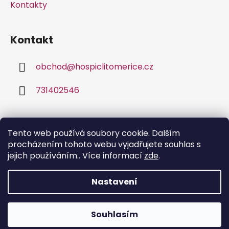
Kontakty
Kontakt
obchod
@
hospiclitomerice.cz
731402546
Facebook
Tento web používá soubory cookie. Dalším
procházením tohoto webu vyjadřujete souhlas s
jejich používáním.. Více informací
zde
.
Nastavení
Vytvořil Shoptet
Souhlasím
Copyright 2026
Bona Fide
. Všechna práva
vyhrazena.