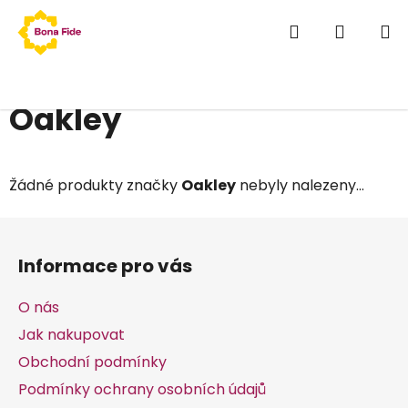
Přejít
Hledat
NÁKUP
na
obsah
KOŠÍK
Domů
/
Prodávané značky
/
Oakley
Oakley
Žádné produkty značky
Oakley
nebyly nalezeny...
Z
á
Informace pro vás
p
a
O nás
t
Jak nakupovat
í
Obchodní podmínky
Podmínky ochrany osobních údajů