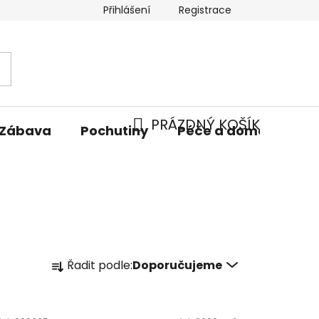
Přihlášení
Registrace
PRÁZDNÝ KOŠÍK
Zábava
Pochutiny
Péče a domácnost
NÁKUPNÍ
KOŠÍK
Ř
Řadit podle:
Doporučujeme
a
z
e