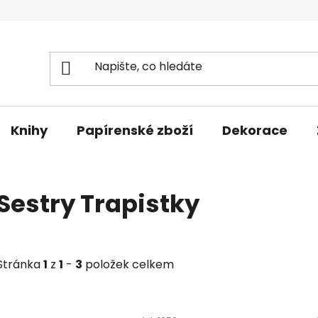
Knihy
Papírenské zboží
Dekorace
Sestry Trapistky
Stránka
1
z
1
-
3
položek celkem
V