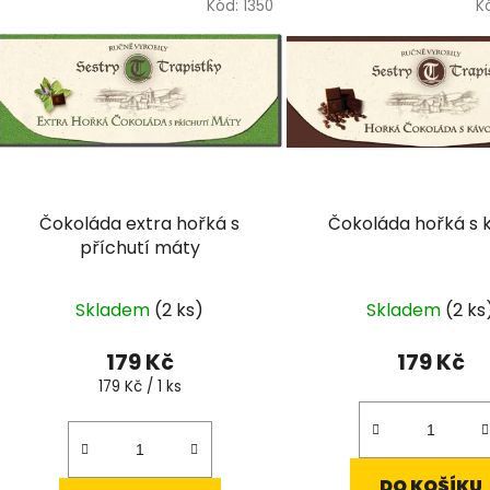
ý
Kód:
1350
K
p
i
s
p
r
o
d
Čokoláda extra hořká s
Čokoláda hořká s 
u
příchutí máty
k
t
Skladem
(2 ks)
Skladem
(2 ks
ů
179 Kč
179 Kč
Měrná
179 Kč / 1 ks
cena:
DO KOŠÍKU