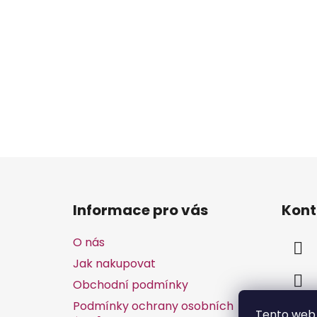
Z
á
Informace pro vás
Kont
p
a
O nás
t
Jak nakupovat
í
Obchodní podmínky
Podmínky ochrany osobních
Tento web 