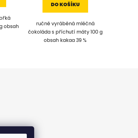
DO KOŠÍKU
ořká
ručně vyráběná mléčná
 g obsah
čokoláda s příchutí máty 100 g
obsah kakaa 39 %