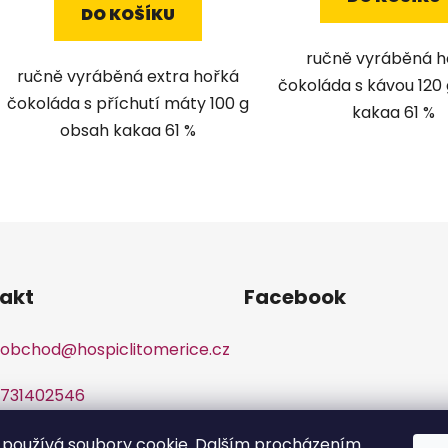
DO KOŠÍKU
ručně vyráběná h
ručně vyráběná extra hořká
čokoláda s kávou 120
čokoláda s příchutí máty 100 g
kakaa 61 %
obsah kakaa 61 %
O
v
l
á
d
akt
Facebook
a
c
obchod
@
hospiclitomerice.cz
í
p
r
731402546
v
k
používá soubory cookie. Dalším procházením