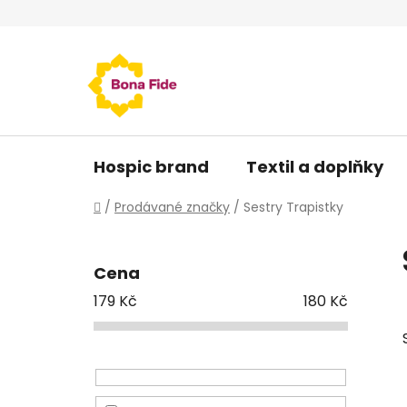
Přejít
na
obsah
Hospic brand
Textil a doplňky
Domů
/
Prodávané značky
/
Sestry Trapistky
P
o
Cena
s
179
Kč
180
Kč
t
r
a
n
n