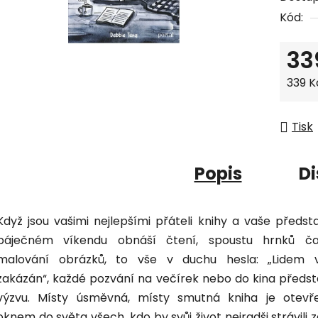
je
Kód:
0,0
z
33
5
hvězdi
Měrná
339 Kč
Tisk
Popis
Di
Když jsou vašimi nejlepšími přáteli knihy a vaše předst
báječném víkendu obnáší čtení, spoustu hrnků č
malování obrázků, to vše v duchu hesla: „Lidem 
zakázán“, každé pozvání na večírek nebo do kina předst
výzvu. Místy úsměvná, místy smutná kniha je otev
oknem do světa všech, kdo by svůj život nejradši strávili z