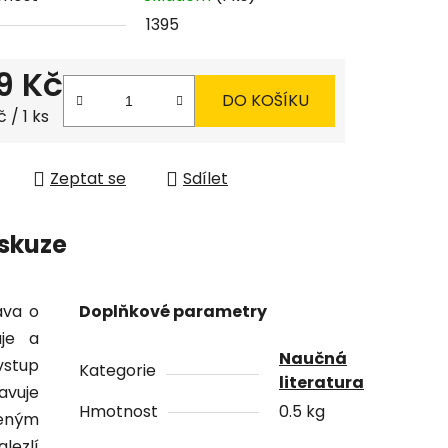
1395
9 Kč
DO KOŠÍKU
ček.
 cena:
 / 1 ks
Zeptat se
Sdílet
skuze
ava o
Doplňkové parametry
aje a
Naučná
vstup
Kategorie
literatura
avuje
Hmotnost
0.5 kg
řeným
alezlí