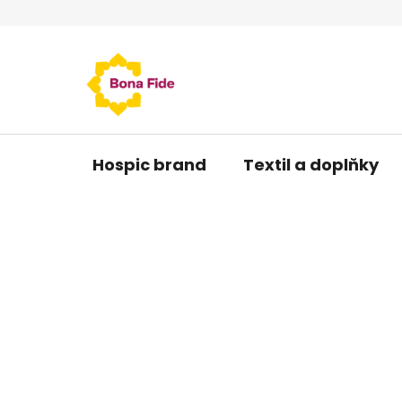
Přejít
na
obsah
Hospic brand
Textil a doplňky
P
o
s
t
r
a
n