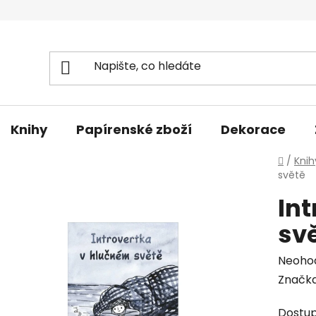
Knihy
Papírenské zboží
Dekorace
Domů
/
Knih
světě
In
sv
Průmě
Neoho
hodno
Značk
produk
Dostu