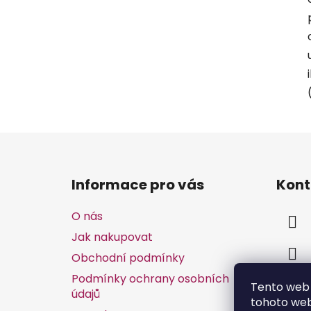
Z
á
Informace pro vás
Kont
p
a
O nás
t
Jak nakupovat
í
Obchodní podmínky
Podmínky ochrany osobních
Tento web 
údajů
tohoto webu