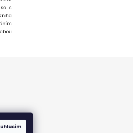
 se s
Kniha
váním
sobou
ouhlasím