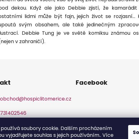
pod dekou. Když ale jako Debbie zjistí, že kamarádit
ostatními lidmi může být fajn, jejich život se rozjasní… 
upoutá svým obsahem, ale také jedinečným zpraco
ilustrací. Debbie Tung je ve světě komiksu známou o
(nejen v zahraničí).
akt
Facebook
obchod
@
hospiclitomerice.cz
731402546
používá soubory cookie. Dalším procházením
S
 vyjadřujete souhlas s jejich používáním.. Více