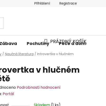
Přihlášení
Registrace
PRÁZDNÝ KOŠÍK
Zábava
Pochutiny
Péče a domácnost
NÁKUPNÍ
y
/
Naučná literatura
/
Introvertka v hlučném
KOŠÍK
trovertka v hlučném
ětě
rné
dnoceno
Podrobnosti hodnocení
cení
a:
Portál
tu
pnost
Skladem
(1 ks)