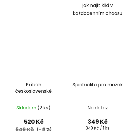
jak najít klid v
každodenním chaosu
Příběh
Spiritualita pro mozek
československé
psychologie I.
Skladem
(2 ks)
Na dotaz
520 Kč
349 Kč
Měrná
349 Kč / 1 ks
649 Kč
(–19 %)