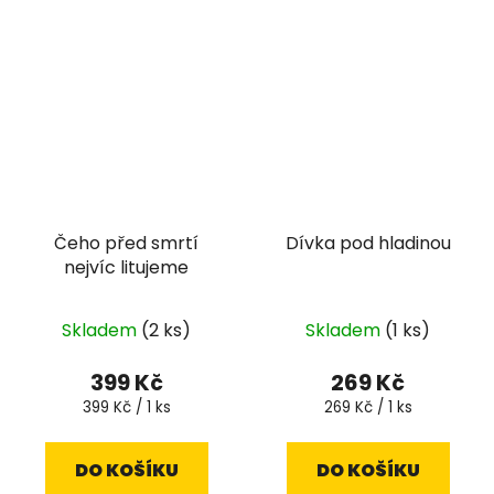
Čeho před smrtí
Dívka pod hladinou
nejvíc litujeme
Skladem
(2 ks)
Skladem
(1 ks)
399 Kč
269 Kč
Měrná
Měrná
399 Kč / 1 ks
269 Kč / 1 ks
cena:
cena:
DO KOŠÍKU
DO KOŠÍKU