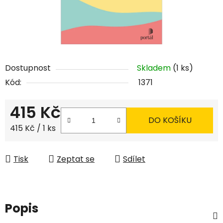
Dostupnost
Skladem
(1 ks)
Kód:
1371
415 Kč
DO KOŠÍKU
Měrná cena:
415 Kč / 1 ks
Tisk
Zeptat se
Sdílet
Popis