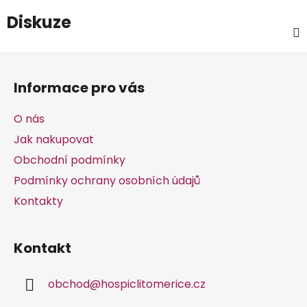
Diskuze
Z
á
Informace pro vás
p
a
O nás
t
Jak nakupovat
í
Obchodní podmínky
Podmínky ochrany osobních údajů
Kontakty
Kontakt
obchod
@
hospiclitomerice.cz