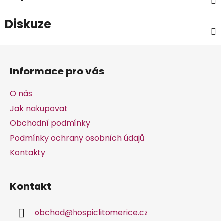
Diskuze
Z
á
Informace pro vás
p
a
O nás
t
Jak nakupovat
í
Obchodní podmínky
Podmínky ochrany osobních údajů
Kontakty
Kontakt
obchod
@
hospiclitomerice.cz