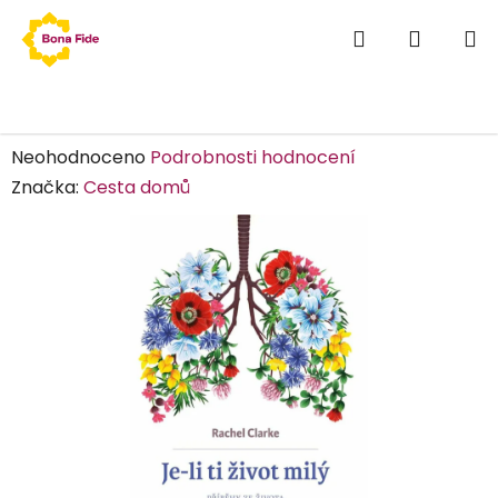
Přejít
Hledat
NÁKUP
na
obsah
KOŠÍK
Domů
/
Knihy
/
Naučná literatura
/
Je-li ti život milý
Je-li ti život milý
Průměrné
Neohodnoceno
Podrobnosti hodnocení
hodnocení
Značka:
Cesta domů
produktu
je
0,0
z
5
hvězdiček.