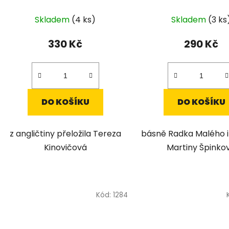
Skladem
(4 ks)
Skladem
(3 ks
330 Kč
290 Kč
DO KOŠÍKU
DO KOŠÍKU
z angličtiny přeložila Tereza
básně Radka Malého i
Kinovičová
Martiny Špinko
Kód:
1284