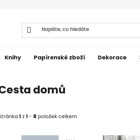
Knihy
Papírenské zboží
Dekorace
Cesta domů
Stránka
1
z
1
-
8
položek celkem
V