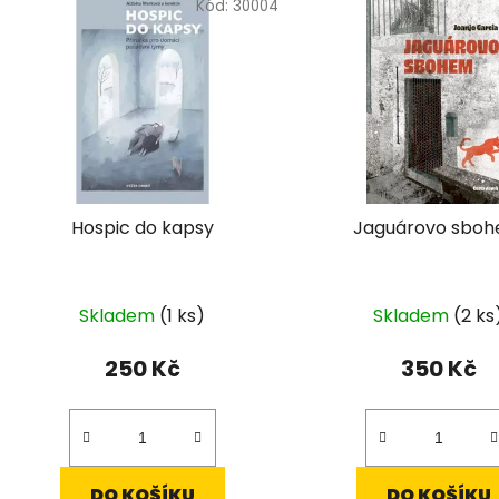
ý
Kód:
30004
p
i
s
p
r
o
d
Hospic do kapsy
Jaguárovo sbo
u
k
t
Skladem
(1 ks)
Skladem
(2 ks
ů
250 Kč
350 Kč
DO KOŠÍKU
DO KOŠÍKU