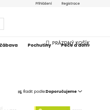
Přihlášení
Registrace
PRÁZDNÝ KOŠÍK
Zábava
Pochutiny
Péče a domácnost
NÁKUPNÍ
KOŠÍK
Ř
Řadit podle:
Doporučujeme
a
z
e