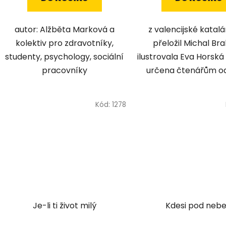
autor: Alžběta Marková a
z valencijské katalá
kolektiv pro zdravotníky,
přeložil Michal B
studenty, psychology, sociální
ilustrovala Eva Horská
pracovníky
určena čtenářům od 
Kód:
1278
Je-li ti život milý
Kdesi pod nebe