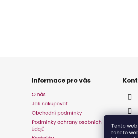
Z
á
Informace pro vás
Kont
p
a
O nás
t
Jak nakupovat
í
Obchodní podmínky
Podmínky ochrany osobních
Tento web 
údajů
tohoto webu