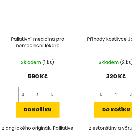
Paliativní medicína pro
Příhody kostlivce 
nemocniční lékaře
Skladem
(1 ks)
Skladem
(2 ks
590 Kč
320 Kč
DO KOŠÍKU
DO KOŠÍKU
z anglického originálu Palliative
z estonštiny a võru