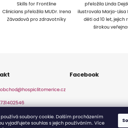
Skills for Frontline
přeložila Linda Dej
Clinicians přeložila MUDr. Irena
ilustrovala Marja-Liisa
Závadová pro zdravotníky
děti od 10 let, jejich 
širokou veřejno
O
v
l
á
d
akt
Facebook
a
c
obchod
@
hospiclitomerice.cz
í
p
r
731402546
v
k
používá soubory cookie. Dalším procházením
S
y
 vyjadřujete souhlas s jejich používáním.. Více