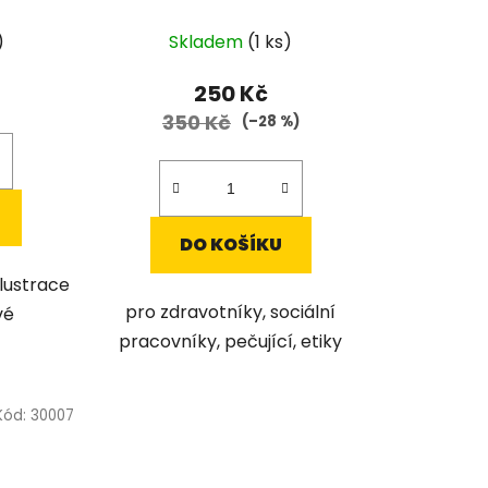
)
Skladem
(1 ks)
250 Kč
350 Kč
(–28 %)
DO KOŠÍKU
lustrace
pro zdravotníky, sociální
vé
pracovníky, pečující, etiky
Kód:
30007