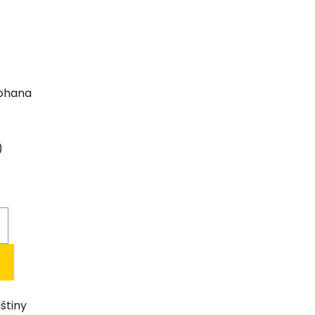
Johana
)
štiny