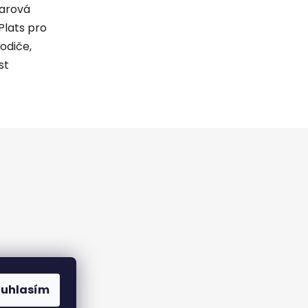
darová
 Plats pro
rodiče,
st
ouhlasím