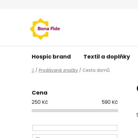
Přejít
na
obsah
Hospic brand
Textil a doplňky
Domů
/
Prodávané značky
/
Cesta domů
P
o
Cena
s
250
Kč
590
Kč
t
r
a
n
n