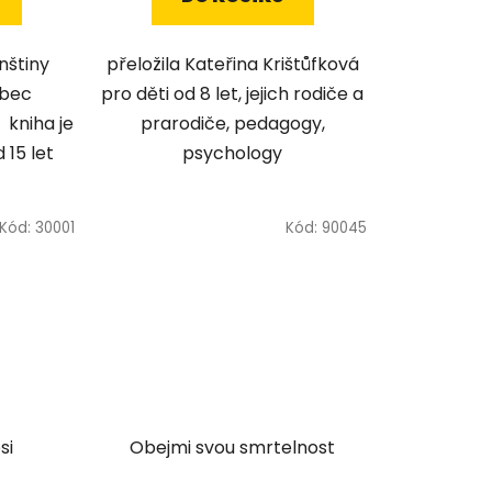
nštiny
přeložila Kateřina Krištůfková
rabec
pro děti od 8 let, jejich rodiče a
 kniha je
prarodiče, pedagogy,
15 let
psychology
Kód:
30001
Kód:
90045
si
Obejmi svou smrtelnost